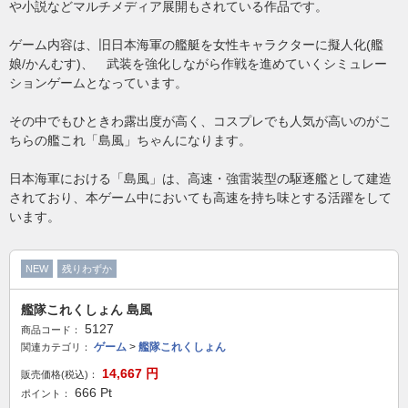
や小説などマルチメディア展開もされている作品です。
ゲーム内容は、旧日本海軍の艦艇を女性キャラクターに擬人化(艦
娘/かんむす)、 武装を強化しながら作戦を進めていくシミュレー
ションゲームとなっています。
その中でもひときわ露出度が高く、コスプレでも人気が高いのがこ
ちらの艦これ「島風」ちゃんになります。
日本海軍における「島風」は、高速・強雷装型の駆逐艦として建造
されており、本ゲーム中においても高速を持ち味とする活躍をして
います。
NEW
残りわずか
艦隊これくしょん 島風
5127
商品コード：
ゲーム
>
艦隊これくしょん
関連カテゴリ：
14,667
円
販売価格(税込)：
666
Pt
ポイント：