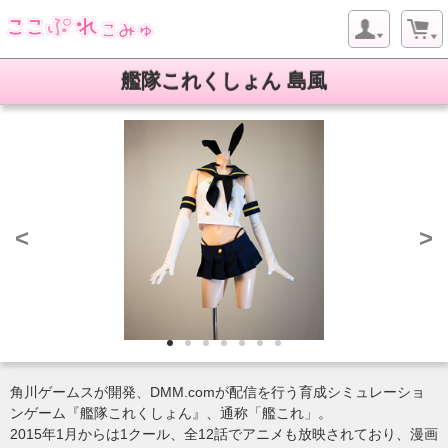
艦隊これくしょん 島風
ようこそ ゲストさん
新規会員登録
当サイトについて
お問い合わせ
特定商取引に関する表記
プライバシーポリシー
<
>
Copyright © 2005- 2026 CoCopure-com All rights reserved.
角川ゲームスが開発、DMM.comが配信を行う育成シミュレーショ
ンゲーム『艦隊これくしょん』、通称「艦これ」。
2015年1月からは1クール、全12話でアニメも放映されており、漫画